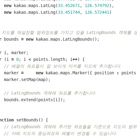
new
kakao
.
maps
.
LatLng
(
33.452671
,
126.574792
),
new
kakao
.
maps
.
LatLng
(
33.451744
,
126.572441
)
/ 지도를 재설정할 범위정보를 가지고 있을 LatLngBounds 객체를
r
bounds
=
new
kakao
.
maps
.
LatLngBounds
();
r
i
,
marker
;
r
(
i
=
0
;
i
<
points
.
length
;
i
++
)
{
// 배열의 좌표들이 잘 보이게 마커를 지도에 추가합니다
marker
=
new
kakao
.
maps
.
Marker
({
position
:
points
marker
.
setMap
(
map
);
// LatLngBounds 객체에 좌표를 추가합니다
bounds
.
extend
(
points
[
i
]);
nction
setBounds
()
{
// LatLngBounds 객체에 추가된 좌표들을 기준으로 지도의 
// 이때 지도의 중심좌표와 레벨이 변경될 수 있습니다