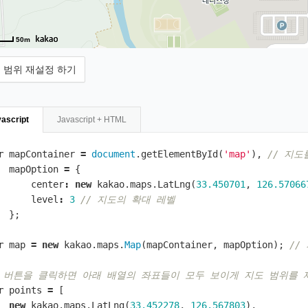
50m
 범위 재설정 하기
ascript
Javascript + HTML
r
mapContainer
=
document
.
getElementById
(
'map'
),
// 지도
mapOption
=
{
center
:
new
kakao
.
maps
.
LatLng
(
33.450701
,
126.57066
level
:
3
// 지도의 확대 레벨
};
r
map
=
new
kakao
.
maps
.
Map
(
mapContainer
,
mapOption
);
//
/ 버튼을 클릭하면 아래 배열의 좌표들이 모두 보이게 지도 범위를 
r
points
=
[
new
kakao
.
maps
.
LatLng
(
33.452278
,
126.567803
),