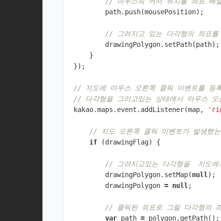
// 마우스의 커서 위치를 좌표 배
path
.
push
(
mousePosition
);
// 그려지고 있는 다각형의 좌표를
drawingPolygon
.
setPath
(
path
);
}
});
// 지도에 마우스 오른쪽 클릭 이벤트를 등
// 다각형을 그리고있는 상태에서 마우스 
kakao
.
maps
.
event
.
addListener
(
map
,
'ri
// 지도 오른쪽 클릭 이벤트가 발생했
if
(
drawingFlag
)
{
// 그려지고있는 다각형을  지도
drawingPolygon
.
setMap
(
null
);
drawingPolygon
=
null
;
// 클릭된 죄표로 그릴 다각형의
var
path
=
polygon
.
getPath
();