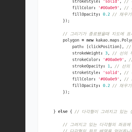
strokeStyle
:
'solid'
,
//
fillColor
:
'#00a0e9'
,
//
fillOpacity
:
0.2
// 채우
});
// 그리기가 종료됐을때 지도에 
polygon
=
new
kakao
.
maps
.
Poly
path
:
[
clickPosition
],
/
strokeWeight
:
3
,
// 선의
strokeColor
:
'#00a0e9'
,
strokeOpacity
:
1
,
// 선
strokeStyle
:
'solid'
,
//
fillColor
:
'#00a0e9'
,
//
fillOpacity
:
0.2
// 채우
});
}
else
{
// 다각형이 그려지고 있는
// 그려지고 있는 다각형의 좌표
// 다각형의 좌표 배열을 얻어옵니