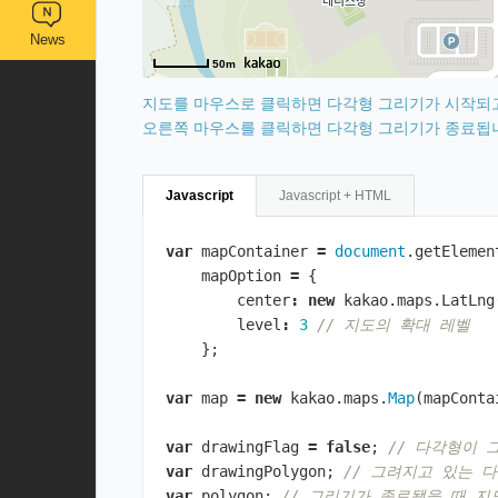
News
50m
지도를 마우스로 클릭하면 다각형 그리기가 시작되
오른쪽 마우스를 클릭하면 다각형 그리기가 종료됩
Javascript
Javascript + HTML
var
mapContainer
=
document
.
getElemen
mapOption
=
{
center
:
new
kakao
.
maps
.
LatLng
level
:
3
// 지도의 확대 레벨
};
var
map
=
new
kakao
.
maps
.
Map
(
mapConta
var
drawingFlag
=
false
;
// 다각형이 
var
drawingPolygon
;
// 그려지고 있는 
var
polygon
;
// 그리기가 종료됐을 때 