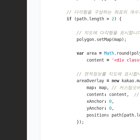
// 다각형을 구성하는 좌표의 개수
if
(
path
.
length
>
2
)
{
// 지도에 다각형을 표시합니
polygon
.
setMap
(
map
);
var
area
=
Math
.
round
(
pol
content
=
'<div clas
// 면적정보를 지도에 표시합
areaOverlay
=
new
kakao
.
m
map
:
map
,
// 커스텀오
content
:
content
,
/
xAnchor
:
0
,
yAnchor
:
0
,
position
:
path
[
path
.
l
});