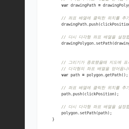
var
drawingPath
=
drawingPoly
// 좌표 배열에 클릭한 위치를 추
drawingPath
.
push
(
clickPositio
// 다시 다각형 좌표 배열을 설정
drawingPolygon
.
setPath
(
drawin
// 그리기가 종료됐을때 지도에 
// 다각형의 좌표 배열을 얻어옵니
var
path
=
polygon
.
getPath
();
// 좌표 배열에 클릭한 위치를 추
path
.
push
(
clickPosition
);
// 다시 다각형 좌표 배열을 설정
polygon
.
setPath
(
path
);
}