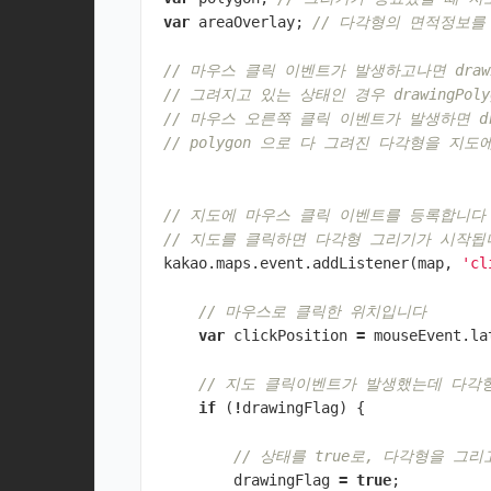
var
areaOverlay
;
// 다각형의 면적정보
// 마우스 클릭 이벤트가 발생하고나면 draw
// 그려지고 있는 상태인 경우 drawingP
// 마우스 오른쪽 클릭 이벤트가 발생하면 dr
// polygon 으로 다 그려진 다각형을 지
// 지도에 마우스 클릭 이벤트를 등록합니다
// 지도를 클릭하면 다각형 그리기가 시작
kakao
.
maps
.
event
.
addListener
(
map
,
'cl
// 마우스로 클릭한 위치입니다 
var
clickPosition
=
mouseEvent
.
la
// 지도 클릭이벤트가 발생했는데 다각
if
(
!
drawingFlag
)
{
// 상태를 true로, 다각형을 그
drawingFlag
=
true
;