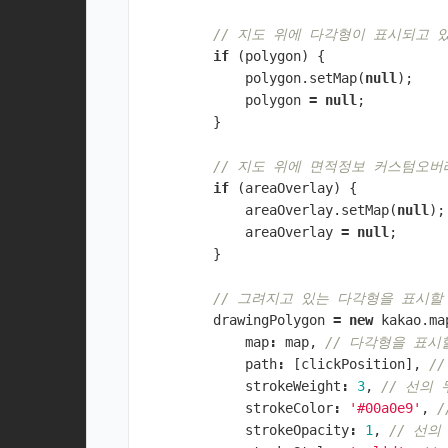
// 지도 위에 다각형이 표시되고 
if
(
polygon
)
{
polygon
.
setMap
(
null
);
polygon
=
null
;
}
// 지도 위에 면적정보 커스텀오
if
(
areaOverlay
)
{
areaOverlay
.
setMap
(
null
);
areaOverlay
=
null
;
}
// 그려지고 있는 다각형을 표시
drawingPolygon
=
new
kakao
.
ma
map
:
map
,
// 다각형을 표시
path
:
[
clickPosition
],
/
strokeWeight
:
3
,
// 선의
strokeColor
:
'#00a0e9'
,
strokeOpacity
:
1
,
// 선