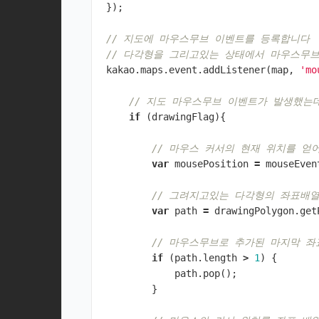
});
// 지도에 마우스무브 이벤트를 등록합니다
// 다각형을 그리고있는 상태에서 마우스무
kakao
.
maps
.
event
.
addListener
(
map
,
'mo
// 지도 마우스무브 이벤트가 발생했는
if
(
drawingFlag
){
// 마우스 커서의 현재 위치를 얻
var
mousePosition
=
mouseEven
// 그려지고있는 다각형의 좌표배
var
path
=
drawingPolygon
.
get
// 마우스무브로 추가된 마지막 
if
(
path
.
length
>
1
)
{
path
.
pop
();
}