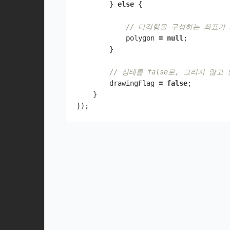
}
else
{
// 다각형을 구성하는 좌표가
polygon
=
null
;
}
// 상태를 false로, 그리지 않
drawingFlag
=
false
;
}
});