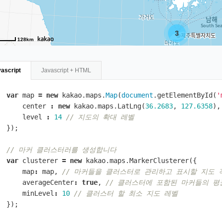
3
128km
ascript
Javascript + HTML
var
map
=
new
kakao
.
maps
.
Map
(
document
.
getElementById
(
'
center
:
new
kakao
.
maps
.
LatLng
(
36.2683
,
127.6358
),
level
:
14
// 지도의 확대 레벨 
});
// 마커 클러스터러를 생성합니다 
var
clusterer
=
new
kakao
.
maps
.
MarkerClusterer
({
map
:
map
,
// 마커들을 클러스터로 관리하고 표시할 지도 
averageCenter
:
true
,
// 클러스터에 포함된 마커들의 평
minLevel
:
10
// 클러스터 할 최소 지도 레벨 
});