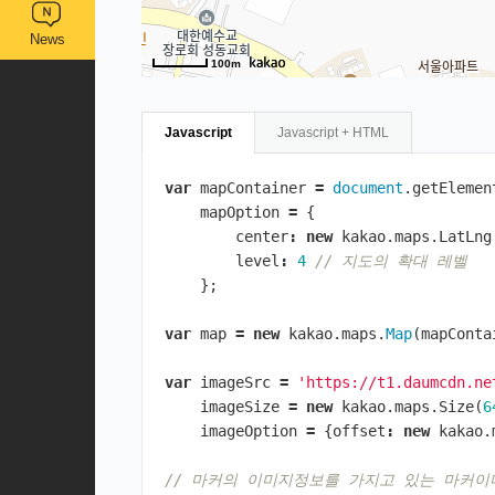
News
100m
Javascript
Javascript + HTML
var
mapContainer
=
document
.
getElemen
mapOption
=
{
center
:
new
kakao
.
maps
.
LatLng
level
:
4
// 지도의 확대 레벨
};
var
map
=
new
kakao
.
maps
.
Map
(
mapConta
var
imageSrc
=
'https://t1.daumcdn.ne
imageSize
=
new
kakao
.
maps
.
Size
(
6
imageOption
=
{
offset
:
new
kakao
.
// 마커의 이미지정보를 가지고 있는 마커