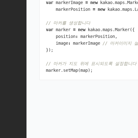
var
markerImage
=
new
kakao
.
maps
.
Mark
markerPosition
=
new
kakao
.
maps
.
L
// 마커를 생성합니다
var
marker
=
new
kakao
.
maps
.
Marker
({
position
:
markerPosition
,
image
:
markerImage
// 마커이미지 설
});
// 마커가 지도 위에 표시되도록 설정합니다
marker
.
setMap
(
map
);