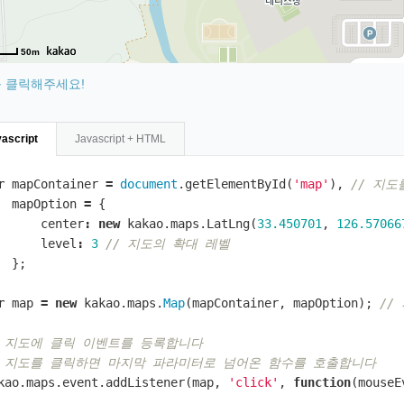
50m
 클릭해주세요!
ascript
Javascript + HTML
r
mapContainer
=
document
.
getElementById
(
'map'
),
// 지도
mapOption
=
{
center
:
new
kakao
.
maps
.
LatLng
(
33.450701
,
126.57066
level
:
3
// 지도의 확대 레벨
};
r
map
=
new
kakao
.
maps
.
Map
(
mapContainer
,
mapOption
);
//
/ 지도에 클릭 이벤트를 등록합니다
/ 지도를 클릭하면 마지막 파라미터로 넘어온 함수를 호출합니다
kao
.
maps
.
event
.
addListener
(
map
,
'click'
,
function
(
mouseE