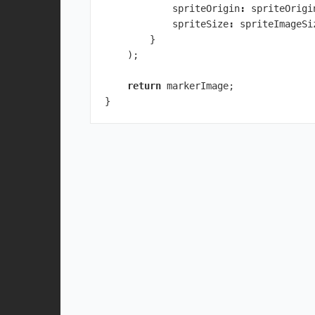
spriteOrigin
:
spriteOrigi
spriteSize
:
spriteImageSi
}
);
return
markerImage
;
}