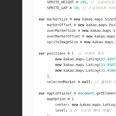
SPRITE_HEIGHT
=
146
,
// 스프라이트
SPRITE_GAP
=
10
;
// 스프라이트 이
var
markerSize
=
new
kakao
.
maps
.
Size
(
markerOffset
=
new
kakao
.
maps
.
Poi
overMarkerSize
=
new
kakao
.
maps
.
S
overMarkerOffset
=
new
kakao
.
maps
spriteImageSize
=
new
kakao
.
maps
.
var
positions
=
[
// 마커의 위치
new
kakao
.
maps
.
LatLng
(
33.4497
new
kakao
.
maps
.
LatLng
(
33.4505
new
kakao
.
maps
.
LatLng
(
33.4506
],
selectedMarker
=
null
;
// 클릭한 
var
mapContainer
=
document
.
getElemen
mapOption
=
{
center
:
new
kakao
.
maps
.
LatLng
level
:
3
// 지도의 확대 레벨