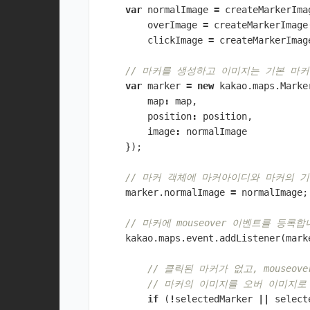
var
normalImage
=
createMarkerIma
overImage
=
createMarkerImage
clickImage
=
createMarkerImag
// 마커를 생성하고 이미지는 기본 마
var
marker
=
new
kakao
.
maps
.
Marke
map
:
map
,
position
:
position
,
image
:
normalImage
});
// 마커 객체에 마커아이디와 마커의 
marker
.
normalImage
=
normalImage
;
// 마커에 mouseover 이벤트를 등록합
kakao
.
maps
.
event
.
addListener
(
mark
// 클릭된 마커가 없고, mouseo
// 마커의 이미지를 오버 이미지로
if
(
!
selectedMarker
||
select