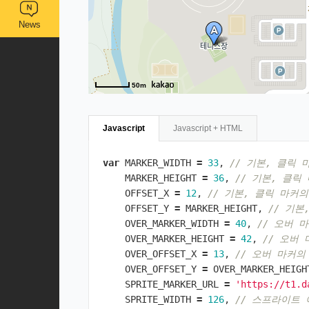
News
50m
Javascript
Javascript + HTML
var
MARKER_WIDTH
=
33
,
// 기본, 클릭 
MARKER_HEIGHT
=
36
,
// 기본, 클릭
OFFSET_X
=
12
,
// 기본, 클릭 마커의
OFFSET_Y
=
MARKER_HEIGHT
,
// 기본
OVER_MARKER_WIDTH
=
40
,
// 오버 
OVER_MARKER_HEIGHT
=
42
,
// 오버
OVER_OFFSET_X
=
13
,
// 오버 마커의
OVER_OFFSET_Y
=
OVER_MARKER_HEIGH
SPRITE_MARKER_URL
=
'https://t1.d
SPRITE_WIDTH
=
126
,
// 스프라이트