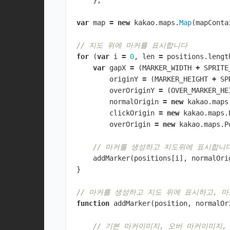
};
var
map
=
new
kakao
.
maps
.
Map
(
mapConta
// 지도 위에 마커를 표시합니다
for
(
var
i
=
0
,
len
=
positions
.
lengt
var
gapX
=
(
MARKER_WIDTH
+
SPRITE
originY
=
(
MARKER_HEIGHT
+
SP
overOriginY
=
(
OVER_MARKER_HE
normalOrigin
=
new
kakao
.
maps
clickOrigin
=
new
kakao
.
maps
.
overOrigin
=
new
kakao
.
maps
.
P
// 마커를 생성하고 지도위에 표시합니
addMarker
(
positions
[
i
],
normalOri
}
// 마커를 생성하고 지도 위에 표시하고, 마커에 
function
addMarker
(
position
,
normalOr
// 기본 마커이미지, 오버 마커이미지