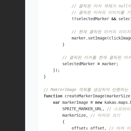
// 클릭된 마커 객체가 null
// 클릭된 마커의 이미지를 
!!
selectedMarker
&&
selec
// 현재 클릭된 마커의 이미
marker
.
setImage
(
clickImag
}
// 클릭된 마커를 현재 클릭된 마
selectedMarker
=
marker
;
});
}
// MakrerImage 객체를 생성하여 반환하
function
createMarkerImage
(
markerSize
var
markerImage
=
new
kakao
.
maps
.
SPRITE_MARKER_URL
,
// 스프라이
markerSize
,
// 마커의 크기
{
offset
:
offset
,
// 마커 