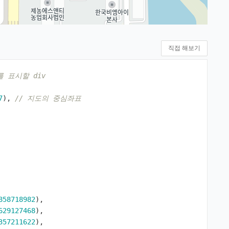
직접 해보기
를 표시할 div 
7
),
// 지도의 중심좌표
858718982
),
629127468
),
357211622
),