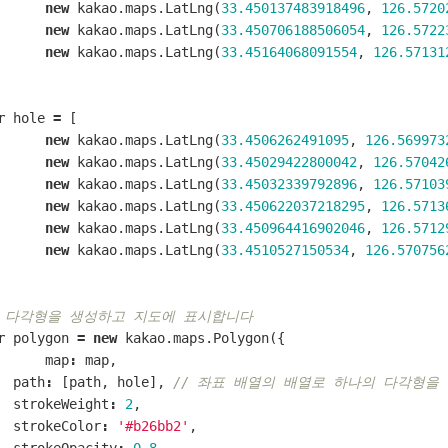
new
kakao
.
maps
.
LatLng
(
33.450137483918496
,
126.5720
new
kakao
.
maps
.
LatLng
(
33.450706188506054
,
126.5722
new
kakao
.
maps
.
LatLng
(
33.45164068091554
,
126.57131
r
hole
=
[
new
kakao
.
maps
.
LatLng
(
33.4506262491095
,
126.569973
new
kakao
.
maps
.
LatLng
(
33.45029422800042
,
126.57042
new
kakao
.
maps
.
LatLng
(
33.45032339792896
,
126.57103
new
kakao
.
maps
.
LatLng
(
33.450622037218295
,
126.5713
new
kakao
.
maps
.
LatLng
(
33.450964416902046
,
126.5712
new
kakao
.
maps
.
LatLng
(
33.4510527150534
,
126.570756
/ 다각형을 생성하고 지도에 표시합니다
r
polygon
=
new
kakao
.
maps
.
Polygon
({
map
:
map
,
path
:
[
path
,
hole
],
// 좌표 배열의 배열로 하나의 다각형을
strokeWeight
:
2
,
strokeColor
:
'#b26bb2'
,