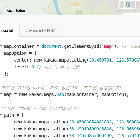
50m
ascript
Javascript + HTML
r
mapContainer
=
document
.
getElementById
(
'map'
),
// 지도
mapOption
=
{
center
:
new
kakao
.
maps
.
LatLng
(
33.450701
,
126.57066
level
:
3
// 지도의 확대 레벨
};
/ 지도를 표시할 div와  지도 옵션으로  지도를 생성합니다
r
map
=
new
kakao
.
maps
.
Map
(
mapContainer
,
mapOption
);
/ 다각형 객체를 구성할 좌표배열입니다 
r
path
=
[
new
kakao
.
maps
.
LatLng
(
33.45086654081833
,
126.56906
new
kakao
.
maps
.
LatLng
(
33.45010890948828
,
126.56898
new
kakao
.
maps
.
LatLng
(
33.44979857909499
,
126.57049