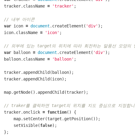
tracker
.
className
=
'tracker'
;
// 내부 아이콘
var
icon
=
document
.
createElement
(
'div'
);
icon
.
className
=
'icon'
;
// 외부에 있는 target의 위치에 따라 회전하는 말풍선 모양의
var
balloon
=
document
.
createElement
(
'div'
);
balloon
.
className
=
'balloon'
;
tracker
.
appendChild
(
balloon
);
tracker
.
appendChild
(
icon
);
map
.
getNode
().
appendChild
(
tracker
);
// traker를 클릭하면 target의 위치를 지도 중심으로 지정합니
tracker
.
onclick
=
function
()
{
map
.
setCenter
(
target
.
getPosition
());
setVisible
(
false
);
};