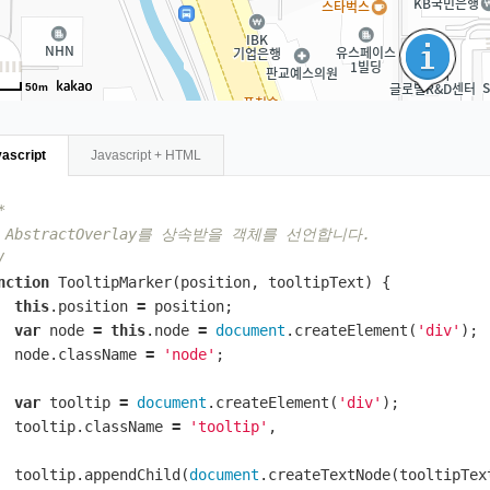
50m
ascript
Javascript + HTML
*
* AbstractOverlay를 상속받을 객체를 선언합니다.
/
nction
TooltipMarker
(
position
,
tooltipText
)
{
this
.
position
=
position
;
var
node
=
this
.
node
=
document
.
createElement
(
'div'
);
node
.
className
=
'node'
;
var
tooltip
=
document
.
createElement
(
'div'
);
tooltip
.
className
=
'tooltip'
,
tooltip
.
appendChild
(
document
.
createTextNode
(
tooltipTex