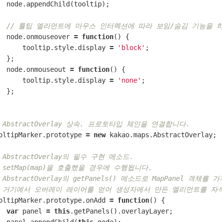
node
.
appendChild
(
tooltip
);
// 툴팁 엘리먼트에 마우스 인터렉션에 따라 보임/숨김 기능을 
node
.
onmouseover
=
function
()
{
tooltip
.
style
.
display
=
'block'
;
};
node
.
onmouseout
=
function
()
{
tooltip
.
style
.
display
=
'none'
;
};
/ AbstractOverlay 상속. 프로토타입 체인을 연결합니다.
oltipMarker
.
prototype
=
new
kakao
.
maps
.
AbstractOverlay
;
/ AbstractOverlay의 필수 구현 메소드.
/ setMap(map)을 호출했을 경우에 수행됩니다.
 AbstractOverlay의 getPanels() 메소드로 MapPanel 객체를 
/ 거기에서 오버레이 레이어를 얻어 생성자에서 만든 엘리먼트를 자
oltipMarker
.
prototype
.
onAdd
=
function
()
{
var
panel
=
this
.
getPanels
().
overlayLayer
;