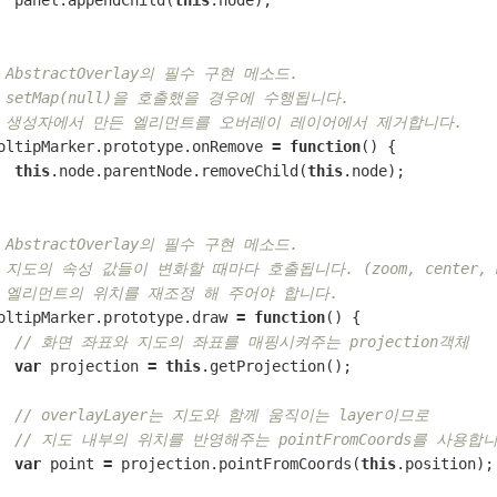
panel
.
appendChild
(
this
.
node
);
/ AbstractOverlay의 필수 구현 메소드.
/ setMap(null)을 호출했을 경우에 수행됩니다.
/ 생성자에서 만든 엘리먼트를 오버레이 레이어에서 제거합니다.
oltipMarker
.
prototype
.
onRemove
=
function
()
{
this
.
node
.
parentNode
.
removeChild
(
this
.
node
);
/ AbstractOverlay의 필수 구현 메소드.
/ 지도의 속성 값들이 변화할 때마다 호출됩니다. (zoom, center, m
/ 엘리먼트의 위치를 재조정 해 주어야 합니다.
oltipMarker
.
prototype
.
draw
=
function
()
{
// 화면 좌표와 지도의 좌표를 매핑시켜주는 projection객체
var
projection
=
this
.
getProjection
();
// overlayLayer는 지도와 함께 움직이는 layer이므로
// 지도 내부의 위치를 반영해주는 pointFromCoords를 사용합
var
point
=
projection
.
pointFromCoords
(
this
.
position
);