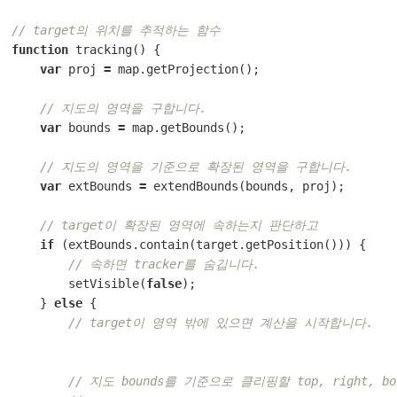
// target의 위치를 추적하는 함수
function
tracking
()
{
var
proj
=
map
.
getProjection
();
// 지도의 영역을 구합니다.
var
bounds
=
map
.
getBounds
();
// 지도의 영역을 기준으로 확장된 영역을 구합니다.
var
extBounds
=
extendBounds
(
bounds
,
proj
);
// target이 확장된 영역에 속하는지 판단하고
if
(
extBounds
.
contain
(
target
.
getPosition
()))
{
// 속하면 tracker를 숨깁니다.
setVisible
(
false
);
}
else
{
// target이 영역 밖에 있으면 계산을 시작합니다.
// 지도 bounds를 기준으로 클리핑할 top, right, b