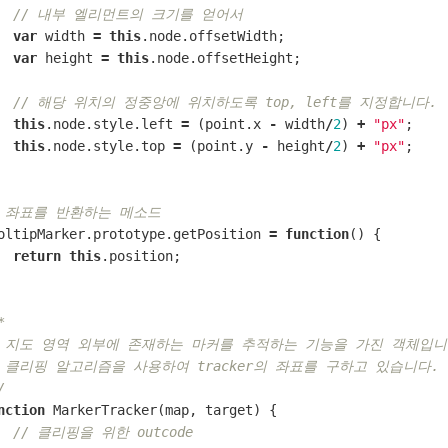
// 내부 엘리먼트의 크기를 얻어서
var
width
=
this
.
node
.
offsetWidth
;
var
height
=
this
.
node
.
offsetHeight
;
// 해당 위치의 정중앙에 위치하도록 top, left를 지정합니다.
this
.
node
.
style
.
left
=
(
point
.
x
-
width
/
2
)
+
"px"
;
this
.
node
.
style
.
top
=
(
point
.
y
-
height
/
2
)
+
"px"
;
/ 좌표를 반환하는 메소드
oltipMarker
.
prototype
.
getPosition
=
function
()
{
return
this
.
position
;
*
* 지도 영역 외부에 존재하는 마커를 추적하는 기능을 가진 객체입니
* 클리핑 알고리즘을 사용하여 tracker의 좌표를 구하고 있습니다.
/
nction
MarkerTracker
(
map
,
target
)
{
// 클리핑을 위한 outcode