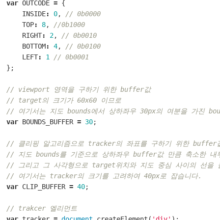
var
OUTCODE
=
{
INSIDE
:
0
,
// 0b0000
TOP
:
8
,
//0b1000
RIGHT
:
2
,
// 0b0010
BOTTOM
:
4
,
// 0b0100
LEFT
:
1
// 0b0001
};
// viewport 영역을 구하기 위한 buffer값
// target의 크기가 60x60 이므로 
// 여기서는 지도 bounds에서 상하좌우 30px의 여분을 가진 b
var
BOUNDS_BUFFER
=
30
;
// 클리핑 알고리즘으로 tracker의 좌표를 구하기 위한 buffer
// 지도 bounds를 기준으로 상하좌우 buffer값 만큼 축소한
// 그리고 그 사각형으로 target위치와 지도 중심 사이의 선을
// 여기서는 tracker의 크기를 고려하여 40px로 잡습니다.
var
CLIP_BUFFER
=
40
;
// trakcer 엘리먼트
var
tracker
=
document
.
createElement
(
'div'
);