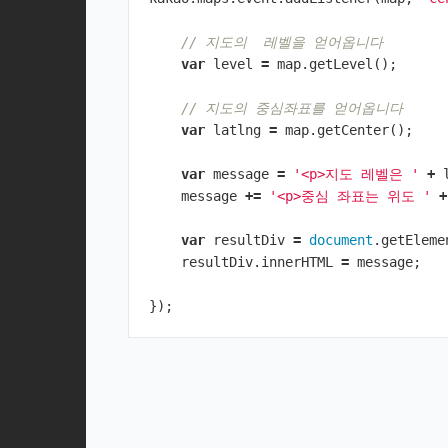
// 지도의  레벨을 얻어옵니다
var
level
=
map
.
getLevel
();
// 지도의 중심좌표를 얻어옵니다 
var
latlng
=
map
.
getCenter
();
var
message
=
'<p>지도 레벨은 '
+
message
+=
'<p>중심 좌표는 위도 '
+
var
resultDiv
=
document
.
getEleme
resultDiv
.
innerHTML
=
message
;
});