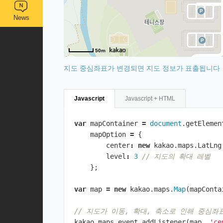
News
50m
지도 중심좌표가 변경되면 지도 정보가 표출됩니다
Javascript
Javascript + HTML
var
mapContainer
=
document
.
getElemen
mapOption
=
{
center
:
new
kakao
.
maps
.
LatLng
level
:
3
// 지도의 확대 레벨
};
var
map
=
new
kakao
.
maps
.
Map
(
mapConta
// 지도가 이동, 확대, 축소로 인해 중심
kakao
.
maps
.
event
.
addListener
(
map
,
'ce