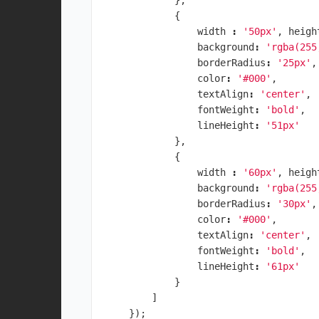
},
{
width
:
'50px'
,
heigh
background
:
'rgba(255
borderRadius
:
'25px'
,
color
:
'#000'
,
textAlign
:
'center'
,
fontWeight
:
'bold'
,
lineHeight
:
'51px'
},
{
width
:
'60px'
,
heigh
background
:
'rgba(255
borderRadius
:
'30px'
,
color
:
'#000'
,
textAlign
:
'center'
,
fontWeight
:
'bold'
,
lineHeight
:
'61px'
}
]
});