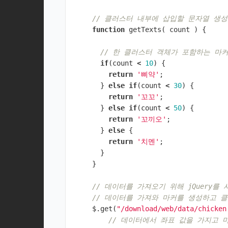
// 클러스터 내부에 삽입할 문자열 생
function
getTexts
(
count
)
{
// 한 클러스터 객체가 포함하는 마
if
(
count
<
10
)
{
return
'삐약'
;
}
else
if
(
count
<
30
)
{
return
'꼬꼬'
;
}
else
if
(
count
<
50
)
{
return
'꼬끼오'
;
}
else
{
return
'치멘'
;
}
}
// 데이터를 가져오기 위해 jQuery를
// 데이터를 가져와 마커를 생성하고 
$
.
get
(
"/download/web/data/chicken
// 데이터에서 좌표 값을 가지고 