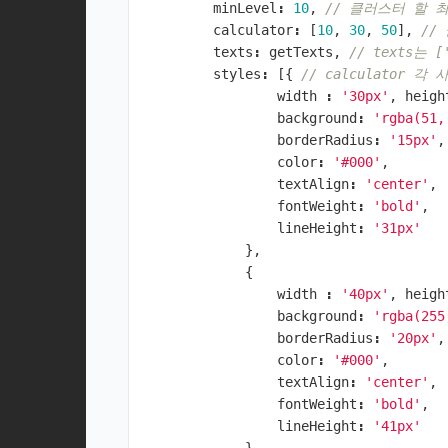
minLevel
:
10
,
// 클러스터 할 
calculator
:
[
10
,
30
,
50
],
//
texts
:
getTexts
,
// texts는
styles
:
[{
// calculator
width
:
'30px'
,
heigh
background
:
'rgba(51,
borderRadius
:
'15px'
,
color
:
'#000'
,
textAlign
:
'center'
,
fontWeight
:
'bold'
,
lineHeight
:
'31px'
},
{
width
:
'40px'
,
heigh
background
:
'rgba(255
borderRadius
:
'20px'
,
color
:
'#000'
,
textAlign
:
'center'
,
fontWeight
:
'bold'
,
lineHeight
:
'41px'