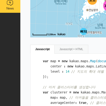
꼬꼬
News
삐약
128km
Javascript
Javascript + HTML
var
map
=
new
kakao
.
maps
.
Map
(
docu
center
:
new
kakao
.
maps
.
LatLn
level
:
14
// 지도의 확대 레벨 
});
// 마커 클러스터러를 생성합니다 
var
clusterer
=
new
kakao
.
maps
.
Ma
map
:
map
,
// 마커들을 클러스터
averageCenter
:
true
,
// 클러