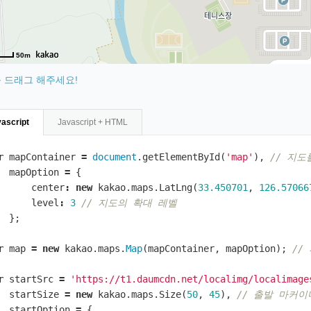
50m
 드래그 해주세요!
ascript
Javascript + HTML
r
mapContainer
=
document
.
getElementById
(
'map'
),
// 지도
mapOption
=
{
center
:
new
kakao
.
maps
.
LatLng
(
33.450701
,
126.57066
level
:
3
// 지도의 확대 레벨
};
r
map
=
new
kakao
.
maps
.
Map
(
mapContainer
,
mapOption
);
//
r
startSrc
=
'https://t1.daumcdn.net/localimg/localimage
startSize
=
new
kakao
.
maps
.
Size
(
50
,
45
),
// 출발 마커
startOption
=
{