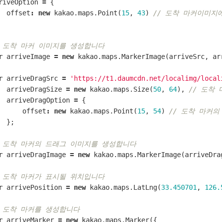
riveOption
=
{
offset
:
new
kakao
.
maps
.
Point
(
15
,
43
)
// 도착 마커이미지
/ 도착 마커 이미지를 생성합니다
r
arriveImage
=
new
kakao
.
maps
.
MarkerImage
(
arriveSrc
,
ar
r
arriveDragSrc
=
'https://t1.daumcdn.net/localimg/local
arriveDragSize
=
new
kakao
.
maps
.
Size
(
50
,
64
),
// 도착
arriveDragOption
=
{
offset
:
new
kakao
.
maps
.
Point
(
15
,
54
)
// 도착 마커
};
/ 도착 마커의 드래그 이미지를 생성합니다
r
arriveDragImage
=
new
kakao
.
maps
.
MarkerImage
(
arriveDra
/ 도착 마커가 표시될 위치입니다 
r
arrivePosition
=
new
kakao
.
maps
.
LatLng
(
33.450701
,
126.
/ 도착 마커를 생성합니다 
r
arriveMarker
=
new
kakao
.
maps
.
Marker
({