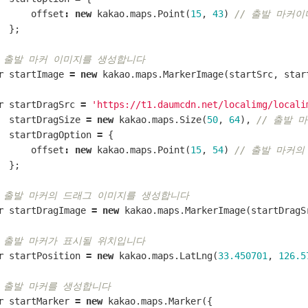
offset
:
new
kakao
.
maps
.
Point
(
15
,
43
)
// 출발 마커
};
/ 출발 마커 이미지를 생성합니다
r
startImage
=
new
kakao
.
maps
.
MarkerImage
(
startSrc
,
star
r
startDragSrc
=
'https://t1.daumcdn.net/localimg/locali
startDragSize
=
new
kakao
.
maps
.
Size
(
50
,
64
),
// 출발 
startDragOption
=
{
offset
:
new
kakao
.
maps
.
Point
(
15
,
54
)
// 출발 마커
};
/ 출발 마커의 드래그 이미지를 생성합니다
r
startDragImage
=
new
kakao
.
maps
.
MarkerImage
(
startDragS
/ 출발 마커가 표시될 위치입니다 
r
startPosition
=
new
kakao
.
maps
.
LatLng
(
33.450701
,
126.5
/ 출발 마커를 생성합니다
r
startMarker
=
new
kakao
.
maps
.
Marker
({