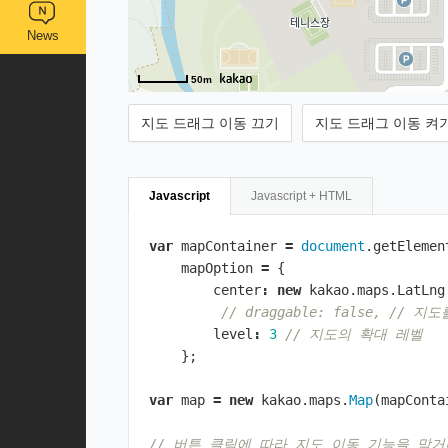
News
50m
지도 드래그 이동 끄기
지도 드래그 이동 켜
Javascript
Javascript + HTML
var
mapContainer
=
document
.
getElemen
mapOption
=
{
center
:
new
kakao
.
maps
.
LatLng
// draggable: false, /
level
:
3
// 지도의 확대 레벨
};
var
map
=
new
kakao
.
maps
.
Map
(
mapConta
// 버튼 클릭에 따라 지도 이동 기능을 막거나