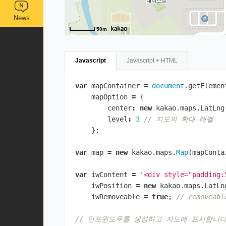
News
50m
Javascript
Javascript + HTML
var
mapContainer
=
document
.
getElemen
mapOption
=
{
center
:
new
kakao
.
maps
.
LatLng
level
:
3
// 지도의 확대 레벨
};
var
map
=
new
kakao
.
maps
.
Map
(
mapConta
var
iwContent
=
'<div style="padding:
iwPosition
=
new
kakao
.
maps
.
LatLn
iwRemoveable
=
true
;
// remove
// 인포윈도우를 생성하고 지도에 표시합니