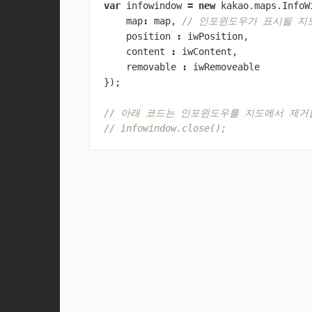
var
infowindow
=
new
kakao
.
maps
.
InfoW
map
:
map
,
// 인포윈도우가 표시될 지
position
:
iwPosition
,
content
:
iwContent
,
removable
:
iwRemoveable
});
// 아래 코드는 인포윈도우를 지도에서 제거
// infowindow.close();