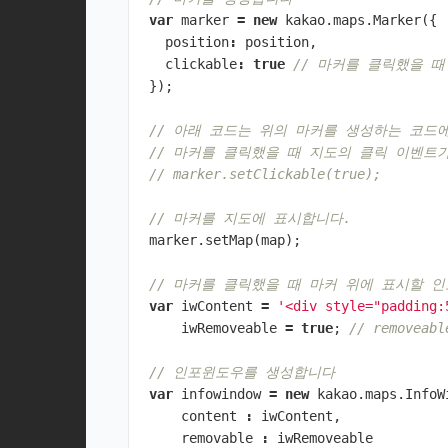
var
marker
=
new
kakao
.
maps
.
Marker
({
position
:
position
,
clickable
:
true
// 마커를 클릭했을 
});
// 아래 코드는 위의 마커를 생성하는 코드에서 
// 마커를 클릭했을 때 지도의 클릭 이벤트
// marker.setClickable(true);
// 마커를 지도에 표시합니다.
marker
.
setMap
(
map
);
// 마커를 클릭했을 때 마커 위에 표시할 
var
iwContent
=
'<div style="padding:
iwRemoveable
=
true
;
// remove
// 인포윈도우를 생성합니다
var
infowindow
=
new
kakao
.
maps
.
InfoW
content
:
iwContent
,
removable
:
iwRemoveable