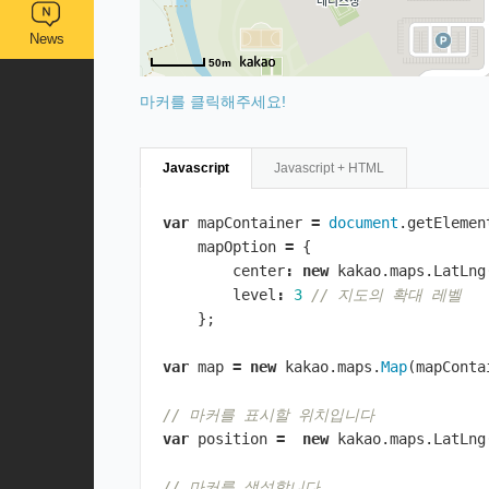
News
50m
마커를 클릭해주세요!
Javascript
Javascript + HTML
var
mapContainer
=
document
.
getElemen
mapOption
=
{
center
:
new
kakao
.
maps
.
LatLng
level
:
3
// 지도의 확대 레벨
};
var
map
=
new
kakao
.
maps
.
Map
(
mapConta
// 마커를 표시할 위치입니다 
var
position
=
new
kakao
.
maps
.
LatLng
// 마커를 생성합니다